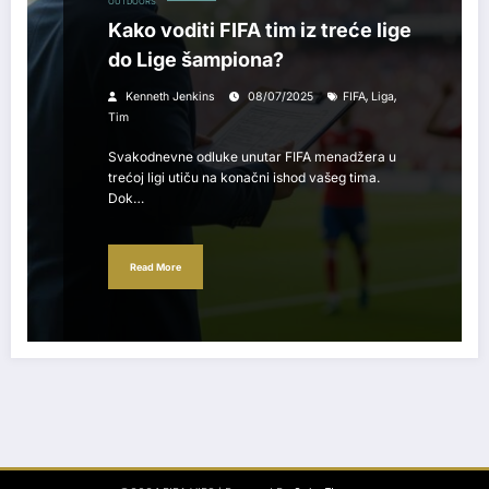
OUTDOORS
Kako voditi FIFA tim iz treće lige
do Lige šampiona?
,
,
Kenneth Jenkins
08/07/2025
FIFA
Liga
Tim
Svakodnevne odluke unutar FIFA menadžera u
trećoj ligi utiču na konačni ishod vašeg tima.
Dok…
Read More