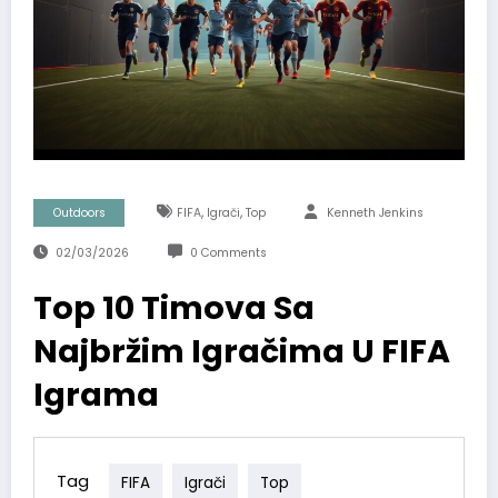
,
,
Outdoors
FIFA
Igrači
Top
Kenneth Jenkins
02/03/2026
0 Comments
Top 10 Timova Sa
Najbržim Igračima U FIFA
Igrama
Tag
FIFA
Igrači
Top