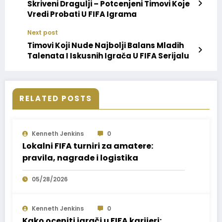
Skriveni Dragulji – Potcenjeni Timovi Koje
Vredi Probati U FIFA Igrama
Next post
Timovi Koji Nude Najbolji Balans Mladih
Talenata I Iskusnih Igrača U FIFA Serijalu
RELATED POSTS
Kenneth Jenkins
0
Lokalni FIFA turniri za amatere:
pravila, nagrade i logistika
05/28/2026
Kenneth Jenkins
0
Kako oceniti igrači u FIFA karijeri: