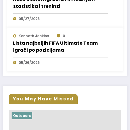
statistika i treninzi
05/27/2026
Kenneth Jenkins
0
Lista najboljih FIFA Ultimate Team
igrači po pozicijama
05/26/2026
You May Have Missed
doors
Outdoor