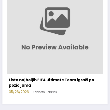
a najboljih FIFA Ultimate Team igrači po
FIFA eSp
icijama
streamin
26/2026
05/25/20
Kenneth Jenkins