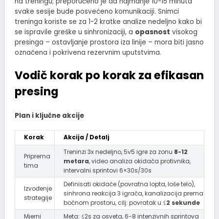
na treningu; preporučeno je da najmanje 10-15 minuta
svake sesije bude posvećeno komunikaciji. Snimci
treninga koriste se za 1-2 kratke analize nedeljno kako bi
se ispravile greške u sinhronizaciji, a
opasnost
visokog
presinga – ostavljanje prostora iza linije – mora biti jasno
označena i pokrivena rezervnim uputstvima.
Vodič korak po korak za efikasan
presing
Plan i ključne akcije
Korak
Akcija / Detalj
Treninzi 3x nedeljno, 5v5 igre za zonu
8-12
Priprema
metara
, video analiza okidača protivnika,
tima
intervalni sprintovi 6×30s/30s
Definisati okidače (povratna lopta, loše telo),
Izvođenje
sinhrona reakcija 3 igrača, kanalizacija prema
strategije
bočnom prostoru, cilj: povratak u ≤
2 sekunde
Mjerni
Meta: ≤2s za osveta, 6-8 intenzivnih sprintova