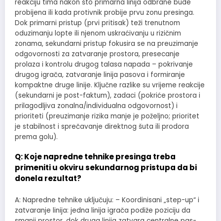
reakciju tima nakon što primarna linija odbrane bude
probijena ili kada protivnik probije prvu zonu presinga.
Dok primarni pristup (prvi pritisak) teži trenutnom
oduzimanju lopte ili njenom uskraćivanju u rizičnim
zonama, sekundarni pristup fokusira se na preuzimanje
odgovornosti za zatvaranje prostora, presecanje
prolaza i kontrolu drugog talasa napada – pokrivanje
drugog igrača, zatvaranje linija pasova i formiranje
kompaktne druge linije. Ključne razlike su vrijeme reakcije
(sekundarni je post-faktum), zadaci (pokriće prostora i
prilagodljiva zonalna/individualna odgovornost) i
prioriteti (preuzimanje rizika manje je poželjno; prioritet
je stabilnost i sprečavanje direktnog šuta ili prodora
prema golu).
Q: Koje napredne tehnike presinga treba
primeniti u okviru sekundarnog pristupa da bi
donela rezultat?
A: Napredne tehnike uključuju: – Koordinisani „step-up“ i
zatvaranje linija: jedna linija igrača podiže poziciju da
smanji prostor, dok druga linija zatvara centralne pas-