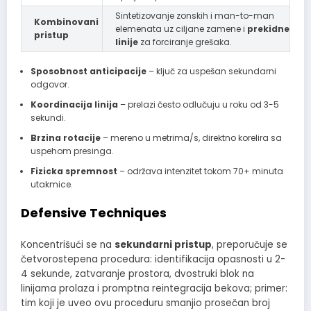
Sintetizovanje zonskih i man-to-man
Kombinovani
elemenata uz ciljane zamene i
prekidne
pristup
linije
za forciranje grešaka.
Sposobnost anticipacije
– ključ za uspešan sekundarni
odgovor.
Koordinacija linija
– prelazi često odlučuju u roku od 3-5
sekundi.
Brzina rotacije
– mereno u metrima/s, direktno korelira sa
uspehom presinga.
Fizicka spremnost
– održava intenzitet tokom 70+ minuta
utakmice.
Defensive Techniques
Koncentrišući se na
sekundarni pristup
, preporučuje se
četvorostepena procedura: identifikacija opasnosti u 2-
4 sekunde, zatvaranje prostora, dvostruki blok na
linijama prolaza i promptna reintegracija bekova; primer:
tim koji je uveo ovu proceduru smanjio prosečan broj