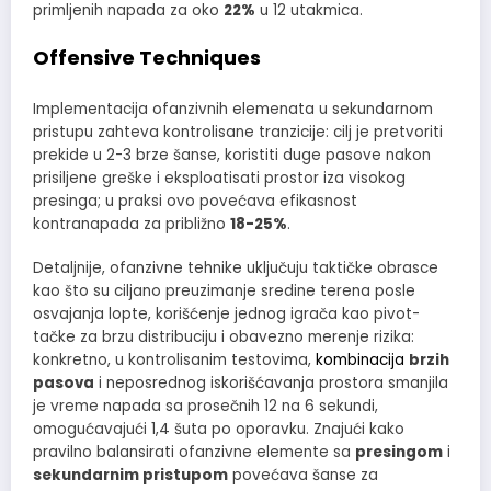
primljenih napada za oko
22%
u 12 utakmica.
Offensive Techniques
Implementacija ofanzivnih elemenata u sekundarnom
pristupu zahteva kontrolisane tranzicije: cilj je pretvoriti
prekide u 2-3 brze šanse, koristiti duge pasove nakon
prisiljene greške i eksploatisati prostor iza visokog
presinga; u praksi ovo povećava efikasnost
kontranapada za približno
18-25%
.
Detaljnije, ofanzivne tehnike uključuju taktičke obrasce
kao što su ciljano preuzimanje sredine terena posle
osvajanja lopte, korišćenje jednog igrača kao pivot-
tačke za brzu distribuciju i obavezno merenje rizika:
konkretno, u kontrolisanim testovima,
kombinacija
brzih
pasova
i neposrednog iskorišćavanja prostora smanjila
je vreme napada sa prosečnih 12 na 6 sekundi,
omogućavajući 1,4 šuta po oporavku. Znajući kako
pravilno balansirati ofanzivne elemente sa
presingom
i
sekundarnim pristupom
povećava šanse za