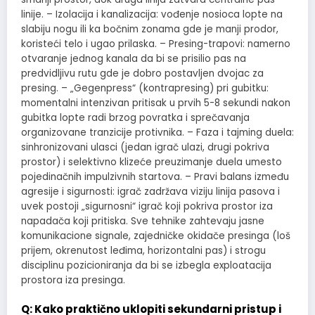
linije. – Izolacija i kanalizacija: vođenje nosioca lopte na
slabiju nogu ili ka bočnim zonama gde je manji prodor,
koristeći telo i ugao prilaska. – Presing-trapovi: namerno
otvaranje jednog kanala da bi se prisilio pas na
predvidljivu rutu gde je dobro postavljen dvojac za
presing. – „Gegenpress“ (kontrapresing) pri gubitku:
momentalni intenzivan pritisak u prvih 5-8 sekundi nakon
gubitka lopte radi brzog povratka i sprečavanja
organizovane tranzicije protivnika. – Faza i tajming duela:
sinhronizovani ulasci (jedan igrač ulazi, drugi pokriva
prostor) i selektivno klizeće preuzimanje duela umesto
pojedinačnih impulzivnih startova. – Pravi balans između
agresije i sigurnosti: igrač zadržava viziju linija pasova i
uvek postoji „sigurnosni“ igrač koji pokriva prostor iza
napadača koji pritiska. Sve tehnike zahtevaju jasne
komunikacione signale, zajedničke okidače presinga (loš
prijem, okrenutost leđima, horizontalni pas) i strogu
disciplinu pozicioniranja da bi se izbegla exploatacija
prostora iza presinga.
Q: Kako praktično uklopiti sekundarni pristup i