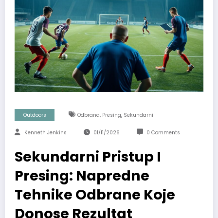
,
,
Outdoors
Odbrana
Presing
Sekundarni
Kenneth Jenkins
01/11/2026
0 Comments
Sekundarni Pristup I
Presing: Napredne
Tehnike Odbrane Koje
Donose Rezultat