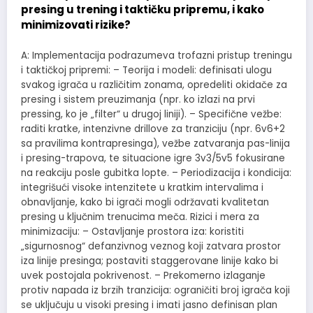
presing u trening i taktičku pripremu, i kako
minimizovati rizike?
A: Implementacija podrazumeva trofazni pristup treningu
i taktičkoj pripremi: – Teorija i modeli: definisati ulogu
svakog igrača u različitim zonama, opredeliti okidače za
presing i sistem preuzimanja (npr. ko izlazi na prvi
pressing, ko je „filter“ u drugoj liniji). – Specifične vežbe:
raditi kratke, intenzivne drillove za tranziciju (npr. 6v6+2
sa pravilima kontrapresinga), vežbe zatvaranja pas-linija
i presing-trapova, te situacione igre 3v3/5v5 fokusirane
na reakciju posle gubitka lopte. – Periodizacija i kondicija:
integrišući visoke intenzitete u kratkim intervalima i
obnavljanje, kako bi igrači mogli održavati kvalitetan
presing u ključnim trenucima meča. Rizici i mera za
minimizaciju: – Ostavljanje prostora iza: koristiti
„sigurnosnog“ defanzivnog veznog koji zatvara prostor
iza linije presinga; postaviti staggerovane linije kako bi
uvek postojala pokrivenost. – Prekomerno izlaganje
protiv napada iz brzih tranzicija: ograničiti broj igrača koji
se uključuju u visoki presing i imati jasno definisan plan