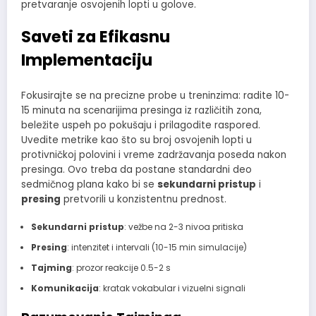
pretvaranje osvojenih lopti u golove.
Saveti za Efikasnu
Implementaciju
Fokusirajte se na precizne probe u treninzima: radite 10-
15 minuta na scenarijima presinga iz različitih zona,
beležite uspeh po pokušaju i prilagodite raspored.
Uvedite metrike kao što su broj osvojenih lopti u
protivničkoj polovini i vreme zadržavanja poseda nakon
presinga. Ovo treba da postane standardni deo
sedmičnog plana kako bi se
sekundarni pristup
i
presing
pretvorili u konzistentnu prednost.
Sekundarni pristup
: vežbe na 2-3 nivoa pritiska
Presing
: intenzitet i intervali (10-15 min simulacije)
Tajming
: prozor reakcije 0.5-2 s
Komunikacija
: kratak vokabular i vizuelni signali