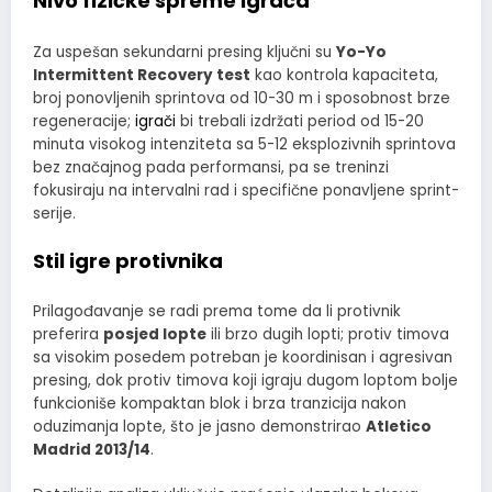
Nivo fizičke spreme igrača
Za uspešan sekundarni presing ključni su
Yo-Yo
Intermittent Recovery test
kao kontrola kapaciteta,
broj ponovljenih sprintova od 10-30 m i sposobnost brze
regeneracije;
igrači
bi trebali izdržati period od 15-20
minuta visokog intenziteta sa 5-12 eksplozivnih sprintova
bez značajnog pada performansi, pa se treninzi
fokusiraju na intervalni rad i specifične ponavljene sprint-
serije.
Stil igre protivnika
Prilagođavanje se radi prema tome da li protivnik
preferira
posjed lopte
ili brzo dugih lopti; protiv timova
sa visokim posedem potreban je koordinisan i agresivan
presing, dok protiv timova koji igraju dugom loptom bolje
funkcioniše kompaktan blok i brza tranzicija nakon
oduzimanja lopte, što je jasno demonstrirao
Atletico
Madrid 2013/14
.