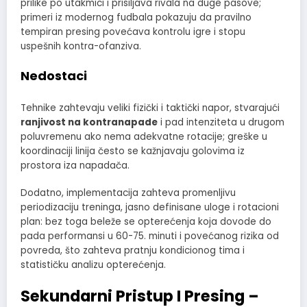
prilike po utakmici i prisiljava rivala na duge pasove;
primeri iz modernog fudbala pokazuju da pravilno
tempiran presing povećava kontrolu igre i stopu
uspešnih kontra-ofanziva.
Nedostaci
Tehnike zahtevaju veliki fizički i taktički napor, stvarajući
ranjivost na kontranapade
i pad intenziteta u drugom
poluvremenu ako nema adekvatne rotacije; greške u
koordinaciji linija često se kažnjavaju golovima iz
prostora iza napadača.
Dodatno, implementacija zahteva promenljivu
periodizaciju treninga, jasno definisane uloge i rotacioni
plan: bez toga beleže se opterećenja koja dovode do
pada performansi u 60-75. minuti i povećanog rizika od
povreda, što zahteva pratnju kondicionog tima i
statističku analizu opterećenja.
Sekundarni Pristup I Presing –