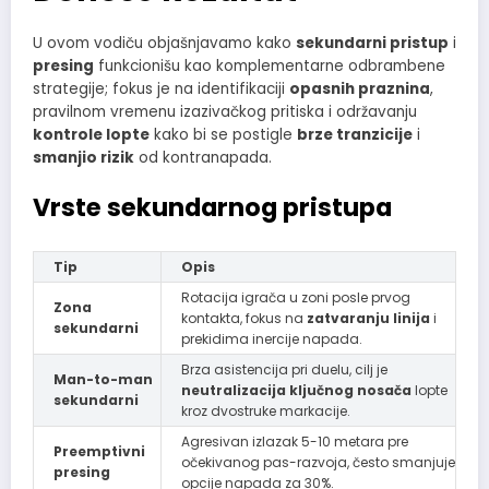
U ovom vodiču objašnjavamo kako
sekundarni pristup
i
presing
funkcionišu kao komplementarne odbrambene
strategije; fokus je na identifikaciji
opasnih praznina
,
pravilnom vremenu izazivačkog pritiska i održavanju
kontrole lopte
kako bi se postigle
brze tranzicije
i
smanjio rizik
od kontranapada.
Vrste sekundarnog pristupa
Tip
Opis
Rotacija igrača u zoni posle prvog
Zona
kontakta, fokus na
zatvaranju linija
i
sekundarni
prekidima inercije napada.
Brza asistencija pri duelu, cilj je
Man-to-man
neutralizacija ključnog nosača
lopte
sekundarni
kroz dvostruke markacije.
Agresivan izlazak 5-10 metara pre
Preemptivni
očekivanog pas-razvoja, često smanjuje
presing
opcije napada za 30%.