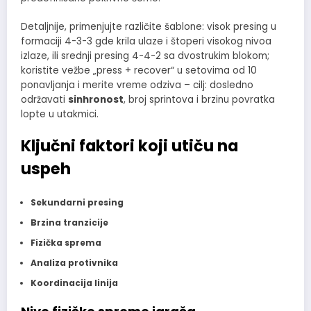
Detaljnije, primenjujte različite šablone: visok presing u
formaciji 4-3-3 gde krila ulaze i štoperi visokog nivoa
izlaze, ili srednji presing 4-4-2 sa dvostrukim blokom;
koristite vežbe „press + recover“ u setovima od 10
ponavljanja i merite vreme odziva – cilj: dosledno
održavati
sinhronost
, broj sprintova i brzinu povratka
lopte u utakmici.
Ključni faktori koji utiču na
uspeh
Sekundarni presing
Brzina tranzicije
Fizička sprema
Analiza protivnika
Koordinacija linija