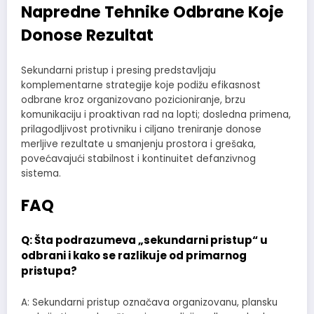
Napredne Tehnike Odbrane Koje
Donose Rezultat
Sekundarni pristup i presing predstavljaju
komplementarne strategije koje podižu efikasnost
odbrane kroz organizovano pozicioniranje, brzu
komunikaciju i proaktivan rad na lopti; dosledna primena,
prilagodljivost protivniku i ciljano treniranje donose
merljive rezultate u smanjenju prostora i grešaka,
povećavajući stabilnost i kontinuitet defanzivnog
sistema.
FAQ
Q: Šta podrazumeva „sekundarni pristup“ u
odbrani i kako se razlikuje od primarnog
pristupa?
A: Sekundarni pristup označava organizovanu, plansku