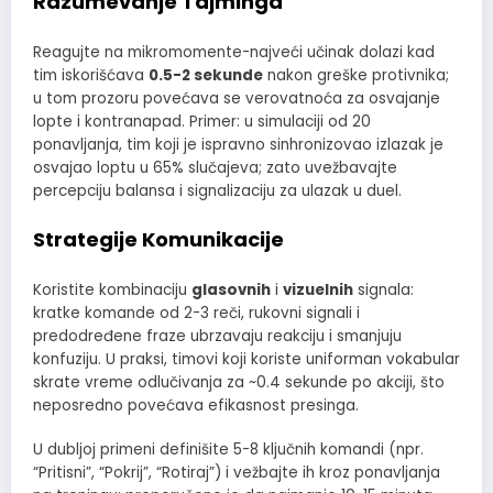
Razumevanje Tajminga
Reagujte na mikromomente-najveći učinak dolazi kad
tim iskorišćava
0.5-2 sekunde
nakon greške protivnika;
u tom prozoru povećava se verovatnoća za osvajanje
lopte i kontranapad. Primer: u simulaciji od 20
ponavljanja, tim koji je ispravno sinhronizovao izlazak je
osvajao loptu u 65% slučajeva; zato uvežbavajte
percepciju balansa i signalizaciju za ulazak u duel.
Strategije Komunikacije
Koristite kombinaciju
glasovnih
i
vizuelnih
signala:
kratke komande od 2-3 reči, rukovni signali i
predodređene fraze ubrzavaju reakciju i smanjuju
konfuziju. U praksi, timovi koji koriste uniforman vokabular
skrate vreme odlučivanja za ~0.4 sekunde po akciji, što
neposredno povećava efikasnost presinga.
U dubljoj primeni definišite 5-8 ključnih komandi (npr.
“Pritisni”, “Pokrij”, “Rotiraj”) i vežbajte ih kroz ponavljanja