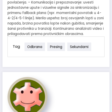
povlačenja. – Komunikacija i prepoznavanje: uvesti
jednostavne upute i vizuelne signale za sinkronizaciju i
primenu fallback plana (npr. momentalni povratak u 4-
4-2/4-5-1 linije). Merila uspeha: broj osvojenih lopti u zoni
napada, brzina povratka lopte nakon gubitka, smanjenje
šansi protivnika u tranziciji. Kontinuirano analizirati video i
prilagođavati prema protivničkim obrascima.
Tag
Odbrana
Presing
Sekundarni