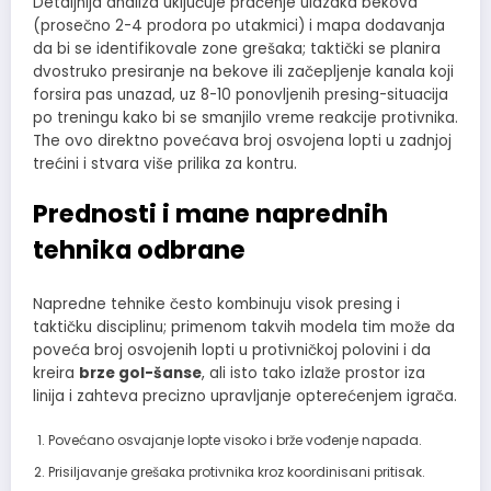
Detaljnija analiza uključuje praćenje ulazaka bekova
(prosečno 2-4 prodora po utakmici) i mapa dodavanja
da bi se identifikovale zone grešaka; taktički se planira
dvostruko presiranje na bekove ili začepljenje kanala koji
forsira pas unazad, uz 8-10 ponovljenih presing-situacija
po treningu kako bi se smanjilo vreme reakcije protivnika.
The ovo direktno povećava broj osvojena lopti u zadnjoj
trećini i stvara više prilika za kontru.
Prednosti i mane naprednih
tehnika odbrane
Napredne tehnike često kombinuju visok presing i
taktičku disciplinu; primenom takvih modela tim može da
poveća broj osvojenih lopti u protivničkoj polovini i da
kreira
brze gol-šanse
, ali isto tako izlaže prostor iza
linija i zahteva precizno upravljanje opterećenjem igrača.
Povećano osvajanje lopte visoko i brže vođenje napada.
Prisiljavanje grešaka protivnika kroz koordinisani pritisak.