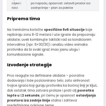
ciljevi i
po napadu, opasnost: ostaviti prostor iza
rizici
zadnje linije – plan za pokriće
Priprema tima
Na treninzima koristite
specifične 5v5 situacije
koje
repliciraju zonu 8-12 metara i uče igrače da prepoznaju
okidače; uvek kombinujte taktički rad sa kondicionim
intervalima (npr. 6×30/30) i analizu video snimaka
protivnika da bi svaki igrač imao jasnu ulogu i
komunikacione signale.
Izvođenje strategije
Prvo reagujte na definisane okidače – povratna
dodavanja i loše pozicionirano telo; zato sinhronost
trojice igrača koji guraju protivnika ka bočnoj liniji je ključ,
dok ostatak tima zatvara prolaze i prati cilj
povratka
lopte u ≤2 sekunde
, pri čemu je opasnost
ostavljanja
prostora iza zadnje linije
stalna i zahteva
predefinisane pokrivne šeme.