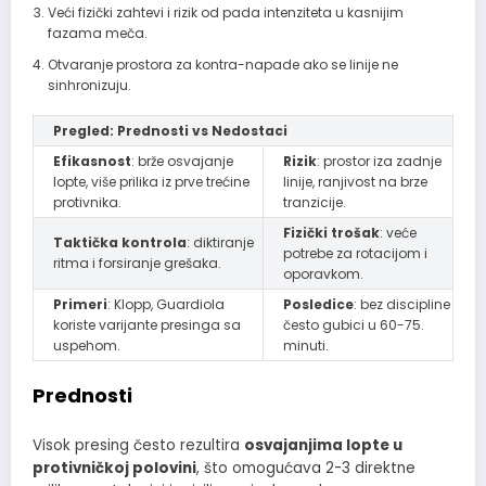
Veći fizički zahtevi i rizik od pada intenziteta u kasnijim
fazama meča.
Otvaranje prostora za kontra-napade ako se linije ne
sinhronizuju.
Pregled: Prednosti vs Nedostaci
Efikasnost
: brže osvajanje
Rizik
: prostor iza zadnje
lopte, više prilika iz prve trećine
linije, ranjivost na brze
protivnika.
tranzicije.
Fizički trošak
: veće
Taktička kontrola
: diktiranje
potrebe za rotacijom i
ritma i forsiranje grešaka.
oporavkom.
Primeri
: Klopp, Guardiola
Posledice
: bez discipline
koriste varijante presinga sa
često gubici u 60-75.
uspehom.
minuti.
Prednosti
Visok presing često rezultira
osvajanjima lopte u
protivničkoj polovini
, što omogućava 2-3 direktne