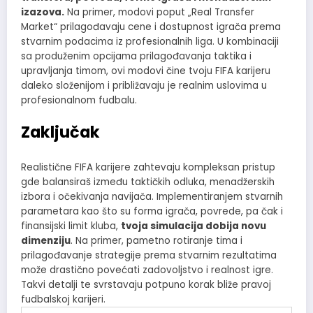
izazova.
Na primer, modovi poput „Real Transfer
Market“ prilagođavaju cene i dostupnost igrača prema
stvarnim podacima iz profesionalnih liga. U kombinaciji
sa produženim opcijama prilagođavanja taktika i
upravljanja timom, ovi modovi čine tvoju FIFA karijeru
daleko složenijom i približavaju je realnim uslovima u
profesionalnom fudbalu.
Zaključak
Realistične FIFA karijere zahtevaju kompleksan pristup
gde balansiraš između taktičkih odluka, menadžerskih
izbora i očekivanja navijača. Implementiranjem stvarnih
parametara kao što su forma igrača, povrede, pa čak i
finansijski limit kluba,
tvoja simulacija dobija novu
dimenziju
. Na primer, pametno rotiranje tima i
prilagođavanje strategije prema stvarnim rezultatima
može drastično povećati zadovoljstvo i realnost igre.
Takvi detalji te svrstavaju potpuno korak bliže pravoj
fudbalskoj karijeri.