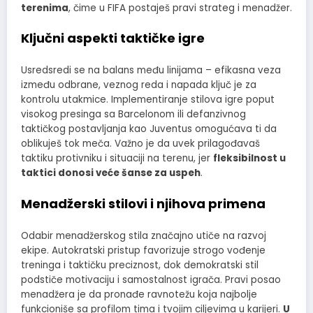
terenima
, čime u FIFA postaješ pravi strateg i menadžer.
Ključni aspekti taktičke igre
Usredsredi se na balans među linijama – efikasna veza
između odbrane, veznog reda i napada ključ je za
kontrolu utakmice. Implementiranje stilova igre poput
visokog presinga sa Barcelonom ili defanzivnog
taktičkog postavljanja kao Juventus omogućava ti da
oblikuješ tok meča. Važno je da uvek prilagođavaš
taktiku protivniku i situaciji na terenu, jer
fleksibilnost u
taktici donosi veće šanse za uspeh
.
Menadžerski stilovi i njihova primena
Odabir menadžerskog stila značajno utiče na razvoj
ekipe. Autokratski pristup favorizuje strogo vođenje
treninga i taktičku preciznost, dok demokratski stil
podstiče motivaciju i samostalnost igrača. Pravi posao
menadžera je da pronađe ravnotežu koja najbolje
funkcioniše sa profilom tima i tvojim ciljevima u karijeri.
U