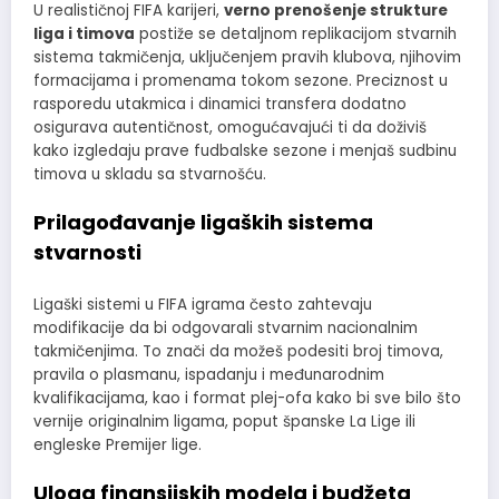
U realističnoj FIFA karijeri,
verno prenošenje strukture
liga i timova
postiže se detaljnom replikacijom stvarnih
sistema takmičenja, uključenjem pravih klubova, njihovim
formacijama i promenama tokom sezone. Preciznost u
rasporedu utakmica i dinamici transfera dodatno
osigurava autentičnost, omogućavajući ti da doživiš
kako izgledaju prave fudbalske sezone i menjaš sudbinu
timova u skladu sa stvarnošću.
Prilagođavanje ligaških sistema
stvarnosti
Ligaški sistemi u FIFA igrama često zahtevaju
modifikacije da bi odgovarali stvarnim nacionalnim
takmičenjima. To znači da možeš podesiti broj timova,
pravila o plasmanu, ispadanju i međunarodnim
kvalifikacijama, kao i format plej-ofa kako bi sve bilo što
vernije originalnim ligama, poput španske La Lige ili
engleske Premijer lige.
Uloga finansijskih modela i budžeta