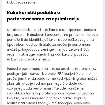
kluba kroz sezone.
Kako koristiti podatke o
performansama za optimizaciju
Detaljna analiza statistika kao što su uspešnost pasova,
broj osvojenih duelova ili procentualna preciznost šuteva
pomaže ti da identifikuješ jake i slabe tačke svog tima.
Upotrebom dostupnih alata za praćenje performansi
možeš prilagođavati treninge, menjati taktike ili čak
redefinisati uloge pojedinih igrača kako bi povećao
efikasnost u svakom meču.
Podaci o performansama, ako se pravilno interpretiraju,
postaju ključni saveznik u tvojoj FIFA karijeri. Na primer,
praćenjem trenda pada forme kod ključnih igrača možeš
planirati rotacije i odmor pre nego što dođe do
ozbiljnijeg pada performansi. Takođe, korišćenjem
statistika o tome koji protivnici rade najveći pritisak na
tvoj tim, možeš unapred pripremiti taktiku koja će
neutralisati njihovu snagu, čime značajno povećavaš