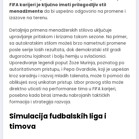
FIFA karijeri je ključno imati prilagodljiv stil
menadžmenta
da bi uspešno odgovorio na promene i
izazove na terenu.
Detaljnija primena menadžerskih stilova uključuje
upravljanje pritiskom i krizama tokom sezone. Na primer,
sa autokratskim stilom možeš brzo nametnuti promene
posle serije loših rezultata, dok demokratski stil gradi
dugoročnu lojalnost i bolju hemiju u svlačionici.
Upoređivanje legendi poput Žoze Murinja, poznatog po
autoritativnom pristupu, i Pepa Gvardiole, koji je uspešan
kroz saradnju i razvoj mladih talenata, može ti pomoći da
oblikuješ svoj unikatan pristup. Izbor pravog stila može
direktno uticati na performanse tima u FIFA karijeri,
posebno kada biraš između nabrojanih taktičkih
formacija i strategija razvoja.
Simulacija fudbalskih liga i
timova