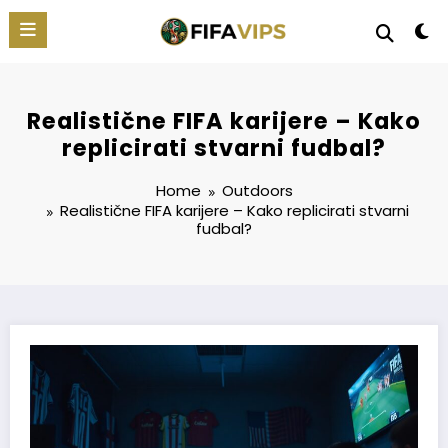
Skip
to
content
Realistične FIFA karijere – Kako
replicirati stvarni fudbal?
Home
Outdoors
Realistične
FIFA
karijere – Kako replicirati stvarni
fudbal
?