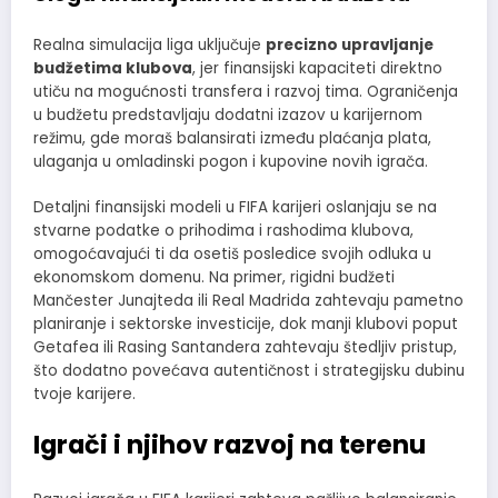
Realna simulacija liga uključuje
precizno upravljanje
budžetima klubova
, jer finansijski kapaciteti direktno
utiču na mogućnosti transfera i razvoj tima. Ograničenja
u budžetu predstavljaju dodatni izazov u karijernom
režimu, gde moraš balansirati između plaćanja plata,
ulaganja u omladinski pogon i kupovine novih igrača.
Detaljni finansijski modeli u FIFA karijeri oslanjaju se na
stvarne podatke o prihodima i rashodima klubova,
omogoćavajući ti da osetiš posledice svojih odluka u
ekonomskom domenu. Na primer, rigidni budžeti
Mančester Junajteda ili Real Madrida zahtevaju pametno
planiranje i sektorske investicije, dok manji klubovi poput
Getafea ili Rasing Santandera zahtevaju štedljiv pristup,
što dodatno povećava autentičnost i strategijsku dubinu
tvoje karijere.
Igrači i njihov razvoj na terenu