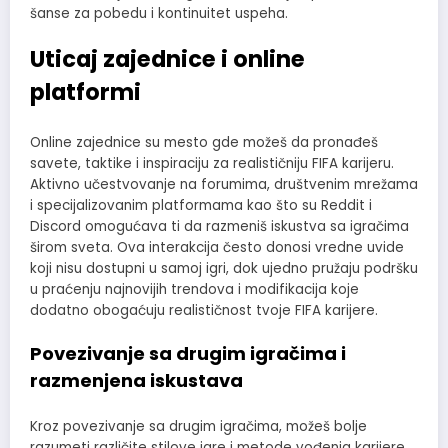
šanse za pobedu i kontinuitet uspeha.
Uticaj zajednice i online
platformi
Online zajednice su mesto gde možeš da pronađeš
savete, taktike i inspiraciju za realističniju FIFA karijeru.
Aktivno učestvovanje na forumima, društvenim mrežama
i specijalizovanim platformama kao što su Reddit i
Discord omogućava ti da razmeniš iskustva sa igračima
širom sveta. Ova interakcija često donosi vredne uvide
koji nisu dostupni u samoj igri, dok ujedno pružaju podršku
u praćenju najnovijih trendova i modifikacija koje
dodatno obogaćuju realističnost tvoje FIFA karijere.
Povezivanje sa drugim igračima i
razmenjena iskustava
Kroz povezivanje sa drugim igračima, možeš bolje
razumeti različite stilove igre i metode vođenja karijere.