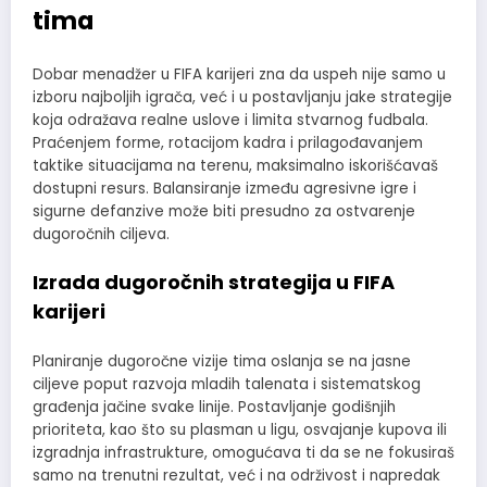
tima
Dobar menadžer u FIFA karijeri zna da uspeh nije samo u
izboru najboljih igrača, već i u postavljanju jake strategije
koja odražava realne uslove i limita stvarnog fudbala.
Praćenjem forme, rotacijom kadra i prilagođavanjem
taktike situacijama na terenu, maksimalno iskorišćavaš
dostupni resurs. Balansiranje između agresivne igre i
sigurne defanzive može biti presudno za ostvarenje
dugoročnih ciljeva.
Izrada dugoročnih strategija u FIFA
karijeri
Planiranje dugoročne vizije tima oslanja se na jasne
ciljeve poput razvoja mladih talenata i sistematskog
građenja jačine svake linije. Postavljanje godišnjih
prioriteta, kao što su plasman u ligu, osvajanje kupova ili
izgradnja infrastrukture, omogućava ti da se ne fokusiraš
samo na trenutni rezultat, već i na održivost i napredak