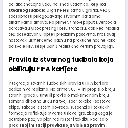
politika značajno utiču na ishod utakmica.
Replika
stvarnog fudbala
u igri ne leži samo u grafici, već u
sposobnosti prilagođavanja stvarnim partijama i
dinamikama timova. Na primer, timovi poput Liverpoola
odražavaju visok presing i brzu tranziciju, dok Real Madrid
teži posedovanju lopte i preciznim pasovima. Kroz ovaj
nastavak, usmerićemo pažnju na praktične načine kako
da svoje FIFA sesije učiniš realistično vernim pravoj igri.
Pravila iz stvarnog fudbala koja
oblikuju FIFA karijere
Integracija stvarnih fudbalskih pravila u FIFA karijere
podiže nivo realizma. Na primer, UEFA-ini propisi o broju
stranih igrača u timu ili pravila o maksimalnom broju
zamena direktno utiču na tvoj izbor taktike i sastava
ekipe. Takođe, sistem povreda, suspenzija i taktičkih
formacija reflektuje stvarne uslove igre, zbog čega je
potrebno pažljivo planirati roster i taktiku. Radi se o
preciznoj imitaciji pravila koja vidiš na pravim