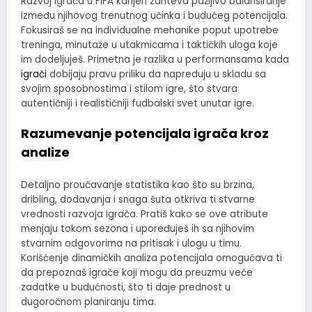
Razvoj igrača u FIFA karijeri zahteva pažljivo balansiranje
između njihovog trenutnog učinka i budućeg potencijala.
Fokusiraš se na individualne mehanike poput upotrebe
treninga, minutaže u utakmicama i taktičkih uloga koje
im dodeljuješ. Primetna je razlika u performansama kada
igrači
dobijaju pravu priliku da napreduju u skladu sa
svojim sposobnostima i stilom igre, što stvara
autentičniji i realističniji fudbalski svet unutar igre.
Razumevanje potencijala igrača kroz
analize
Detaljno proučavanje statistika kao što su brzina,
dribling, dodavanja i snaga šuta otkriva ti stvarne
vrednosti razvoja igrača. Pratiš kako se ove atribute
menjaju tokom sezona i upoređuješ ih sa njihovim
stvarnim odgovorima na pritisak i ulogu u timu.
Korišćenje dinamičkih analiza potencijala omogućava ti
da prepoznaš igrače koji mogu da preuzmu veće
zadatke u budućnosti, što ti daje prednost u
dugoročnom planiranju tima.