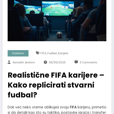
,
,
Outdoors
FIFA
Fudbal
Karijere
Kenneth Jenkins
06/05/2025
0 Comments
Realistične FIFA karijere –
Kako replicirati stvarni
fudbal?
Dok već neko vreme oblikuješ svoju
FIFA
karijeru, primetio
si da detalji kao što su taktika, postavke igrača i transfer