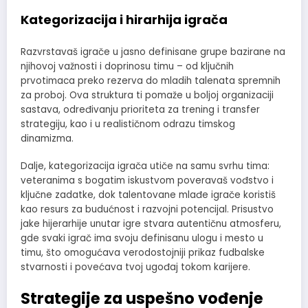
Kategorizacija i hirarhija igrača
Razvrstavaš igrače u jasno definisane grupe bazirane na
njihovoj važnosti i doprinosu timu – od ključnih
prvotimaca preko rezerva do mladih talenata spremnih
za proboj. Ova struktura ti pomaže u boljoj organizaciji
sastava, određivanju prioriteta za trening i transfer
strategiju, kao i u realističnom odrazu timskog
dinamizma.
Dalje, kategorizacija igrača utiče na samu svrhu tima:
veteranima s bogatim iskustvom poveravaš vođstvo i
ključne zadatke, dok talentovane mlađe igrače koristiš
kao resurs za budućnost i razvojni potencijal. Prisustvo
jake hijerarhije unutar igre stvara autentičnu atmosferu,
gde svaki igrač ima svoju definisanu ulogu i mesto u
timu, što omogućava verodostojniji prikaz fudbalske
stvarnosti i povećava tvoj ugođaj tokom karijere.
Strategije za uspešno vođenje