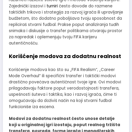
Zajednički izazovi i
turniri
često dovode do razmene
taktičkih trikova i strategija za razvoj igrača ili upravljanje
budžetom, što dodatno poboljšava tvoju sposobnost da
repliciraš stvarni fudbal. Prakse poput analiziranja tuđih
snimaka i diskusije o transfer politikama otvaraju prostor
za napredak i oplemenjuju tvoju FIFA karijeru
autentičnošću.
Korišćenje modova za dodatnu realnost
Korišćenje modova kao što su „FIFA Realism“, „Career
Mode Overhaul“ ili specifični transfer i taktički modovi
drastično povećava autentičnost tvoje igre. Ovi modovi
prilagođavaju faktore poput verodostojnosti transfera,
uspešnosti šuteva i taktika, kao i razvoj igrača, čime ti
omogućavaju da doživiš način na koji stvarni fudbal
funkcioniše iza escena.
Modovi za dodatnu realnost često unose detalje
koji u originalnoj igri izostaju, poput realnog tržišta
transfera, povreda, forme igrača i menadžerskih