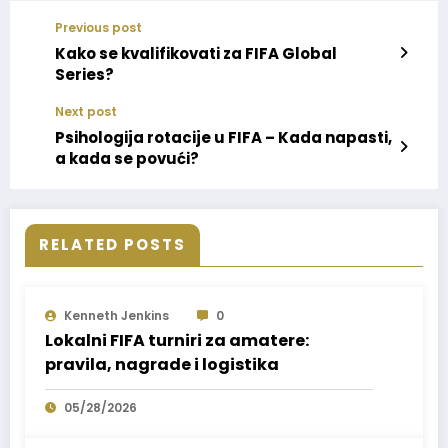
Previous post
Kako se kvalifikovati za FIFA Global
Series?
Next post
Psihologija rotacije u FIFA – Kada napasti,
a kada se povući?
RELATED POSTS
Kenneth Jenkins
0
Lokalni FIFA turniri za amatere:
pravila, nagrade i logistika
05/28/2026