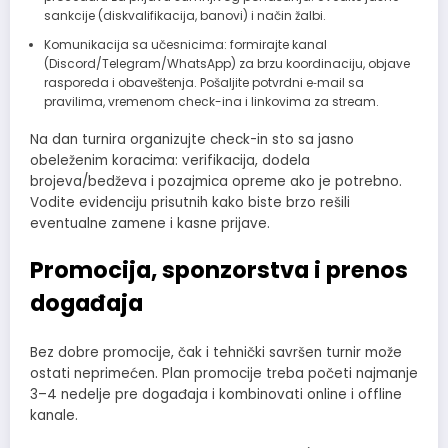
sankcije (diskvalifikacija, banovi) i način žalbi.
Komunikacija sa učesnicima: formirajte kanal
(Discord/Telegram/WhatsApp) za brzu koordinaciju, objave
rasporeda i obaveštenja. Pošaljite potvrdni e‑mail sa
pravilima, vremenom check-ina i linkovima za stream.
Na dan turnira organizujte check-in sto sa jasno
obeleženim koracima: verifikacija, dodela
brojeva/bedževa i pozajmica opreme ako je potrebno.
Vodite evidenciju prisutnih kako biste brzo rešili
eventualne zamene i kasne prijave.
Promocija, sponzorstva i prenos
događaja
Bez dobre promocije, čak i tehnički savršen turnir može
ostati neprimećen. Plan promocije treba početi najmanje
3–4 nedelje pre događaja i kombinovati online i offline
kanale.