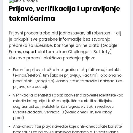
Prijave, verifikacija i upravljanje
takmičarima
Prijavni proces treba biti jednostavan, ali robustan — cilj
je prikupiti sve potrebne informacije bez stvaranja
prepreka za učesnike. Korišćenje online alata (Google
Forms,
esport
platforme kao Challonge ili Battlefy)
ubrzava proces i olakšava praćenje prijava.
Formular prijave: tražite ime igrača, nick, platformu, kontakt
(e‑mail/telefon), tim (ako se prijavljuju kao tim) i opcionalno
proof of skill (rang/elo). Jasno istaknite pravila i naknadu za
prijavu, ako postoji.
Verifikacija identiteta i dobi: obavezno proverite identitete kod
mlađih kategorija i tražite kopiju lične karte ili roditeljsku
saglasnost za maloletne. Za nagrade visokih vrednosti
uvedite dodatnu verifikaciju (video check-in, live lobby
proof).
Anti-cheat i fair play: navedite koje anti-cheat alate koristite i
proceduru za prijavu sumnjivog ponašanja. Uvedite jasne