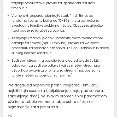
trajanje produžetaka, pravila za izjednačeni rezultat i
timeout-e.
Vremenski raspored: planirajte start/finish times po
rundama i ostavite buffer od 15–30 minuta po meču za
eventualne tehničke probleme ili žalbe. Obavezno uključite
fixed pauze za igrače i za publiku.
Kašnjenja i rezervni planovi: postavite maksimalno vreme
čekanja za timove (npr. 10 minuta), pravila za walkover i
proceduru za pomeranje mečeva u slučaju tehničkih kvarova
ili lošeg internet konekcije.
Sudijske i streaming pozicije: jasno odredite gde će biti
odgovorni za sudijske odluke i koji se mečevi streamuju
uživo. Napravite listu prioriteta za stream (npr. poslednje
runde, mečevi sa poznatim timovima).
Pre događaja napravite probni raspored i simulaciju
najkritičnijih scenarija (isključivanje struje, pad servera,
zakašnjenje tima). Sa svakim promenjenim parametrom
ažurirajte tabelu vremena i obavestite učesnike
najmanje 24 sata pre starta.