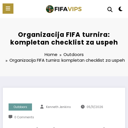
Skip
to
content
Organizacija FIFA turnira:
kompletan checklist za uspeh
Home
Outdoors
Organizacija
FIFA
turnira: kompletan checklist za uspeh
Outdoors
Kenneth Jenkins
05/11/2026
0 Comments