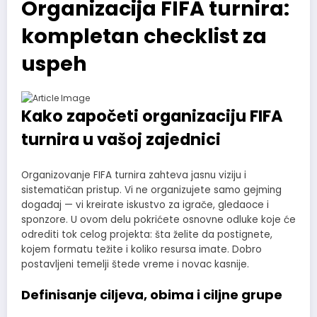
Organizacija FIFA turnira:
kompletan checklist za
uspeh
Kako započeti organizaciju
FIFA
turnira u vašoj zajednici
Organizovanje FIFA turnira zahteva jasnu viziju i
sistematičan pristup. Vi ne organizujete samo gejming
događaj — vi kreirate iskustvo za igrače, gledaoce i
sponzore. U ovom delu pokrićete osnovne odluke koje će
odrediti tok celog projekta: šta želite da postignete,
kojem formatu težite i koliko resursa imate. Dobro
postavljeni temelji štede vreme i novac kasnije.
Definisanje ciljeva, obima i ciljne grupe