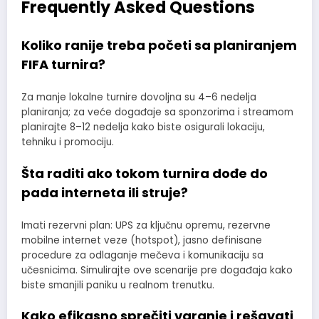
Frequently Asked Questions
Koliko ranije treba početi sa planiranjem
FIFA turnira?
Za manje lokalne turnire dovoljna su 4–6 nedelja
planiranja; za veće događaje sa sponzorima i streamom
planirajte 8–12 nedelja kako biste osigurali lokaciju,
tehniku i promociju.
Šta raditi ako tokom turnira dođe do
pada interneta ili struje?
Imati rezervni plan: UPS za ključnu opremu, rezervne
mobilne internet veze (hotspot), jasno definisane
procedure za odlaganje mečeva i komunikaciju sa
učesnicima. Simulirajte ove scenarije pre događaja kako
biste smanjili paniku u realnom trenutku.
Kako efikasno sprečiti varanje i rešavati