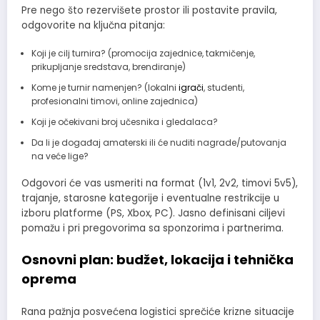
Pre nego što rezervišete prostor ili postavite pravila,
odgovorite na ključna pitanja:
Koji je cilj turnira? (promocija zajednice, takmičenje,
prikupljanje sredstava, brendiranje)
Kome je turnir namenjen? (lokalni
igrači
, studenti,
profesionalni timovi, online zajednica)
Koji je očekivani broj učesnika i gledalaca?
Da li je događaj amaterski ili će nuditi nagrade/putovanja
na veće lige?
Odgovori će vas usmeriti na format (1v1, 2v2, timovi 5v5),
trajanje, starosne kategorije i eventualne restrikcije u
izboru platforme (PS, Xbox, PC). Jasno definisani ciljevi
pomažu i pri pregovorima sa sponzorima i partnerima.
Osnovni plan: budžet, lokacija i tehnička
oprema
Rana pažnja posvećena logistici sprečiće krizne situacije