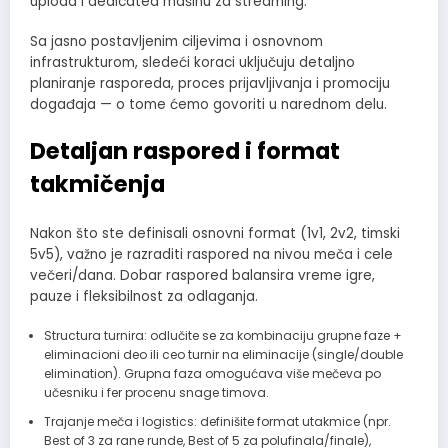
upload i dedicated mašinu za streaming.
Sa jasno postavljenim ciljevima i osnovnom
infrastrukturom, sledeći koraci uključuju detaljno
planiranje rasporeda, proces prijavljivanja i promociju
događaja — o tome ćemo govoriti u narednom delu.
Detaljan raspored i format
takmičenja
Nakon što ste definisali osnovni format (1v1, 2v2, timski
5v5), važno je razraditi raspored na nivou meča i cele
večeri/dana. Dobar raspored balansira vreme igre,
pauze i fleksibilnost za odlaganja.
Structura turnira: odlučite se za kombinaciju grupne faze +
eliminacioni deo ili ceo turnir na eliminacije (single/double
elimination). Grupna faza omogućava više mečeva po
učesniku i fer procenu snage timova.
Trajanje meča i logistics: definišite format utakmice (npr.
Best of 3 za rane runde, Best of 5 za polufinala/finale),