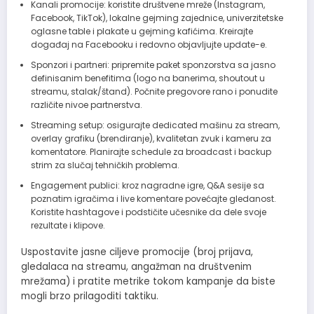
Kanali promocije: koristite društvene mreže (Instagram,
Facebook, TikTok), lokalne gejming zajednice, univerzitetske
oglasne table i plakate u gejming kafićima. Kreirajte
događaj na Facebooku i redovno objavljujte update-e.
Sponzori i partneri: pripremite paket sponzorstva sa jasno
definisanim benefitima (logo na banerima, shoutout u
streamu, stalak/štand). Počnite pregovore rano i ponudite
različite nivoe partnerstva.
Streaming setup: osigurajte dedicated mašinu za stream,
overlay grafiku (brendiranje), kvalitetan zvuk i kameru za
komentatore. Planirajte schedule za broadcast i backup
strim za slučaj tehničkih problema.
Engagement publici: kroz nagradne igre, Q&A sesije sa
poznatim igračima i live komentare povećajte gledanost.
Koristite hashtagove i podstičite učesnike da dele svoje
rezultate i klipove.
Uspostavite jasne ciljeve promocije (broj prijava,
gledalaca na streamu, angažman na društvenim
mrežama) i pratite metrike tokom kampanje da biste
mogli brzo prilagoditi taktiku.