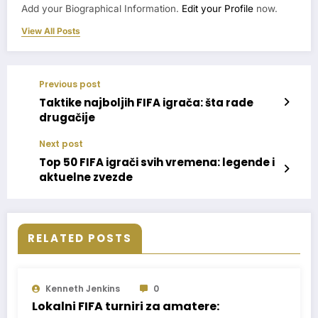
Add your Biographical Information.
Edit your Profile
now.
View All Posts
Previous post
Taktike najboljih FIFA igrača: šta rade
drugačije
Next post
Top 50 FIFA igrači svih vremena: legende i
aktuelne zvezde
RELATED POSTS
Kenneth Jenkins
0
Lokalni FIFA turniri za amatere: