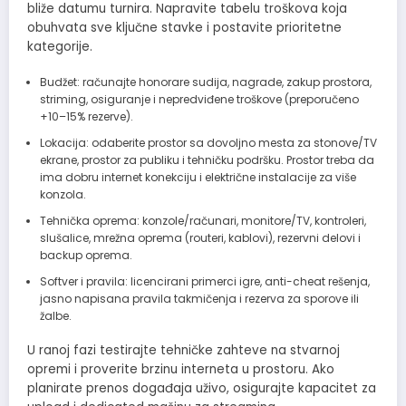
bliže datumu turnira. Napravite tabelu troškova koja
obuhvata sve ključne stavke i postavite prioritetne
kategorije.
Budžet: računajte honorare sudija, nagrade, zakup prostora,
striming, osiguranje i nepredviđene troškove (preporučeno
+10–15% rezerve).
Lokacija: odaberite prostor sa dovoljno mesta za stonove/TV
ekrane, prostor za publiku i tehničku podršku. Prostor treba da
ima dobru internet konekciju i električne instalacije za više
konzola.
Tehnička oprema: konzole/računari, monitore/TV, kontroleri,
slušalice, mrežna oprema (routeri, kablovi), rezervni delovi i
backup oprema.
Softver i pravila: licencirani primerci igre, anti-cheat rešenja,
jasno napisana pravila takmičenja i rezerva za sporove ili
žalbe.
U ranoj fazi testirajte tehničke zahteve na stvarnoj
opremi i proverite brzinu interneta u prostoru. Ako
planirate prenos događaja uživo, osigurajte kapacitet za