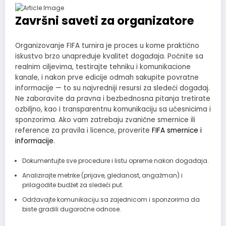
Završni saveti za organizatore
Organizovanje FIFA turnira je proces u kome praktično
iskustvo brzo unapređuje kvalitet događaja. Počnite sa
realnim ciljevima, testirajte tehniku i komunikacione
kanale, i nakon prve edicije odmah sakupite povratne
informacije — to su najvredniji resursi za sledeći događaj.
Ne zaboravite da pravna i bezbednosna pitanja tretirate
ozbiljno, kao i transparentnu komunikaciju sa učesnicima i
sponzorima. Ako vam zatrebaju zvanične smernice ili
reference za pravila i licence, proverite
FIFA smernice i
informacije
.
Dokumentujte sve procedure i listu opreme nakon događaja.
Analizirajte metrike (prijave, gledanost, angažman) i
prilagodite budžet za sledeći put.
Održavajte komunikaciju sa zajednicom i sponzorima da
biste gradili dugoročne odnose.