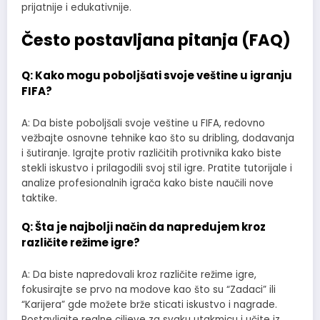
prijatnije i edukativnije.
Često postavljana pitanja (FAQ)
Q: Kako mogu poboljšati svoje veštine u igranju
FIFA?
A: Da biste poboljšali svoje veštine u FIFA, redovno
vežbajte osnovne tehnike kao što su dribling, dodavanja
i šutiranje. Igrajte protiv različitih protivnika kako biste
stekli iskustvo i prilagodili svoj stil igre. Pratite tutorijale i
analize profesionalnih igrača kako biste naučili nove
taktike.
Q: Šta je najbolji način da napredujem kroz
različite režime igre?
A: Da biste napredovali kroz različite režime igre,
fokusirajte se prvo na modove kao što su “Zadaci” ili
“Karijera” gde možete brže sticati iskustvo i nagrade.
Postavljajte realne ciljeve za svaku utakmicu i učite iz