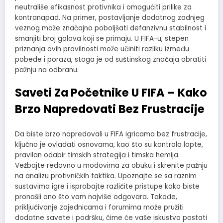
neutrališe efikasnost protivnika i omogućiti prilike za
kontranapad. Na primer, postavljanje dodatnog zadnjeg
veznog može značajno poboljšati defanzivnu stabilnost i
smanjiti broj golova koji se primaju. U FIFA-u, stepen
priznanja ovih pravilnosti može učiniti razliku između
pobede i poraza, stoga je od suštinskog značaja obratiti
pažnju na odbranu.
Saveti Za Početnike U FIFA – Kako
Brzo Napredovati Bez Frustracije
Da biste brzo napredovali u FIFA igricama bez frustracije,
ključno je ovladati osnovama, kao što su kontrola lopte,
pravilan odabir timskih strategija i timska hemija.
Vežbajte redovno u modovima za obuku i skrenite pažnju
na analizu protivničkih taktika. Upoznajte se sa raznim
sustavima igre i isprobajte različite pristupe kako biste
pronašli ono što vam najviše odgovara. Takođe,
priključivanje zajednicama i forumima može pružiti
dodatne savete i podršku, čime će vaše iskustvo postati