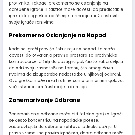
protivnika. Takođe, prekomerno se oslanjanje na
određene igrače ili taktike može dovesti do predictable
igre, dok pogrešno korišćenje formacija može ostaviti
svoje igrače ranjivima.
Prekomerno Oslanjanje na Napad
Kada se igrači previše fokusiraju na napad, to može
dovesti do otvaranja previše prostora za protivničke
kontraudarce. U želji da postignu gol, često zaboravljaju
da održavaju ravnotežu na terenu, što omogućava
rivalima da zloupotrebe nedostatke u njihovoj odbrani.
Ova greška može rezultirati ne samo primanjem golova,
već i stvaranjem frustracije tokom igre.
Zanemarivanje Odbrane
Zanemarivanje odbrane može biti fatalna greška. Igrači
se često koncentrišu na napadačke poteze,
zaboravljajući da odbrana zahteva jednaku pažnju. U
pravo vreme i sa pravim igračima, dobra odbrana može