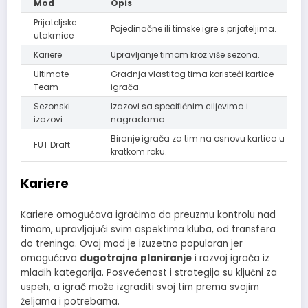
Mod
Opis
Prijateljske
Pojedinačne ili timske igre s prijateljima.
utakmice
Kariere
Upravljanje timom kroz više sezona.
Ultimate
Gradnja vlastitog tima koristeći kartice
Team
igrača.
Sezonski
Izazovi sa specifičnim ciljevima i
izazovi
nagradama.
Biranje igrača za tim na osnovu kartica u
FUT Draft
kratkom roku.
Kariere
Kariere omogućava igračima da preuzmu kontrolu nad
timom, upravljajući svim aspektima kluba, od transfera
do treninga. Ovaj mod je izuzetno popularan jer
omogućava
dugotrajno planiranje
i razvoj igrača iz
mlađih kategorija. Posvećenost i strategija su ključni za
uspeh, a igrač može izgraditi svoj tim prema svojim
željama i potrebama.