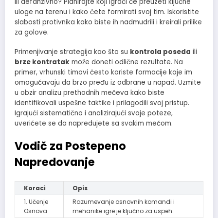
ili defanzivno? Planirajte koji igrači će preuzeti ključne
uloge na terenu i kako ćete formirati svoj tim. Iskoristite
slabosti protivnika kako biste ih nadmudrili i kreirali prilike
za golove.
Primenjivanje strategija kao što su
kontrola poseda
ili
brze kontratak
može doneti odlične rezultate. Na
primer, vrhunski timovi često koriste formacije koje im
omogućavaju da brzo pređu iz odbrane u napad. Uzmite
u obzir analizu prethodnih mečeva kako biste
identifikovali uspešne taktike i prilagodili svoj pristup.
Igrajući sistematično i analizirajući svoje poteze,
uverićete se da napredujete sa svakim mečom.
Vodič za Postepeno
Napredovanje
Koraci
Opis
1. Učenje
Razumevanje osnovnih komandi i
Osnova
mehanike igre je ključno za uspeh.