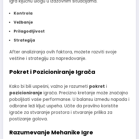
igra ključnu ulogu u izazovnim situacijama.
Kontrola
Vežbanje
Prilagodljivost
Strategija
After analiziranja ovih faktora, možete razviti svoje
veštine i strategiju za napredovanje.
Pokret i Pozicioniranje Igrača
Kako bi bili uspešni, važno je razumeti
pokret
i
pozicioniranje
igrača. Precizno kretanje može značajno
poboljšati vaše performanse. U balansu između napada i
odbrane leži ključ uspeha. Učite da pravilno koristite
igrače za stvaranje prostora i stvaranje prilika za
postizanje golova.
Razumevanje Mehanike Igre