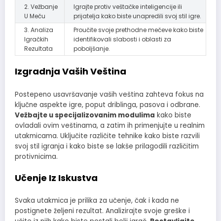
2. Vežbanje
Igrajte protiv veštačke inteligencije ili
U Meču
prijatelja kako biste unapredili svoj stil igre.
3. Analiza
Proučite svoje prethodne mečeve kako biste
Igračkih
identifikovali slabosti i oblasti za
Rezultata
poboljšanje.
Izgradnja Vaših Veština
Postepeno usavršavanje vaših veština zahteva fokus na
ključne aspekte igre, poput driblinga, pasova i odbrane.
Vežbajte u specijalizovanim modulima
kako biste
ovladali ovim veštinama, a zatim ih primenjujte u realnim
utakmicama. Uključite različite tehnike kako biste razvili
svoj stil igranja i kako biste se lakše prilagodili različitim
protivnicima.
Učenje Iz Iskustva
Svaka utakmica je prilika za učenje, čak i kada ne
postignete željeni rezultat. Analizirajte svoje greške i