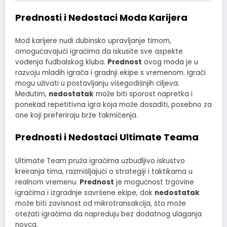
Prednosti i Nedostaci Moda Karijera
Mod karijere nudi dubinsko upravljanje timom,
omogućavajući igračima da iskusite sve aspekte
vođenja fudbalskog kluba.
Prednost
ovog moda je u
razvoju mladih igrača i gradnji ekipe s vremenom. Igrači
mogu uživati u postavljanju višegodišnjih ciljeva.
Međutim,
nedostatak
može biti sporost napretka i
ponekad repetitivna igra koja može dosaditi, posebno za
one koji preferiraju brže takmičenja.
Prednosti i Nedostaci Ultimate Teama
Ultimate Team pruža igračima uzbudljivo iskustvo
kreiranja tima, razmišljajući o strategiji i taktikama u
realnom vremenu.
Prednost
je mogućnost trgovine
igračima i izgradnje savršene ekipe, dok
nedostatak
može biti zavisnost od mikrotransakcija, što može
otežati igračima da napreduju bez dodatnog ulaganja
novca.