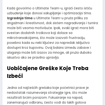
Kada govorimo o Ultimate Team-u, igrači često ističu
uzbuđenje koje donosi sakupljanje i optimizacija tima.
Izgradnja tima
u Ultimate Team-u pruža priliku za
angažman i kreativnost, dok sistem nagrađivanja i turnira
može biti veoma motivišuće. Ipak, svaki igrač mora biti
svestan dodatnih troškova koji dolaze sa
mikrotransakcijama, što može izazvati frustraciju,
posebno kada su neki ključevi za napredak isključivo
dostupni kroz kupovinu. Ovaj balans između zabave i
ulaganja može biti izazov za mnoge, ali pruža duboko
iskustvo ako se pravilno upravlja.
Uobičajene Greške Koje Treba
Izbeći
Jedna od najčešćih grešaka koje početnici prave je
nedostatak razumevanja strategije igre, što može
rezultirati brzim porazom. Fokusiranje na napad,
zanemarujući odbranu, često vodi do lakih golova