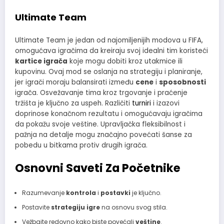
Ultimate Team
Ultimate Team je jedan od najomiljenijih modova u FIFA,
omogućava igračima da kreiraju svoj idealni tim koristeći
kartice igrača
koje mogu dobiti kroz utakmice ili
kupovinu. Ovaj mod se oslanja na strategiju i planiranje,
jer igrači moraju balansirati između
cene
i
sposobnosti
igrača. Osvežavanje tima kroz trgovanje i praćenje
tržišta je ključno za uspeh. Različiti
turniri
i izazovi
doprinose konačnom rezultatu i omogućavaju igračima
da pokažu svoje veštine. Upravljačka fleksibilnost i
pažnja na detalje mogu značajno povećati šanse za
pobedu u bitkama protiv drugih igrača.
Osnovni Saveti Za Početnike
Razumevanje
kontrola
i
postavki
je ključno.
Postavite
strategiju igre
na osnovu svog stila.
Vežbajte redovno kako biste povećali
veštine
.