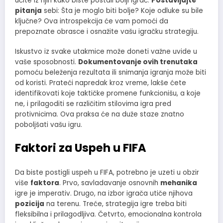
učite iz njih kako biste postali bolji igrač.
Postavljajte
pitanja
sebi: Šta je moglo biti bolje? Koje odluke su bile
ključne? Ova introspekcija će vam pomoći da
prepoznate obrasce i osnažite vašu igračku strategiju.
Iskustvo iz svake utakmice može doneti važne uvide u
vaše sposobnosti.
Dokumentovanje ovih trenutaka
pomoću beleženja rezultata ili snimanja igranja može biti
od koristi. Prateći napredak kroz vreme, lakše ćete
identifikovati koje taktičke promene funkcionišu, a koje
ne, i prilagoditi se različitim stilovima igra pred
protivnicima. Ova praksa će na duže staze znatno
poboljšati vašu igru.
Faktori za Uspeh u FIFA
Da biste postigli uspeh u FIFA, potrebno je uzeti u obzir
više
faktora
. Prvo, savladavanje osnovnih
mehanika
igre je imperativ. Drugo, na izbor igrača utiče njihova
pozicija
na terenu. Treće, strategija igre treba biti
fleksibilna i prilagodljiva. Četvrto, emocionalna kontrola