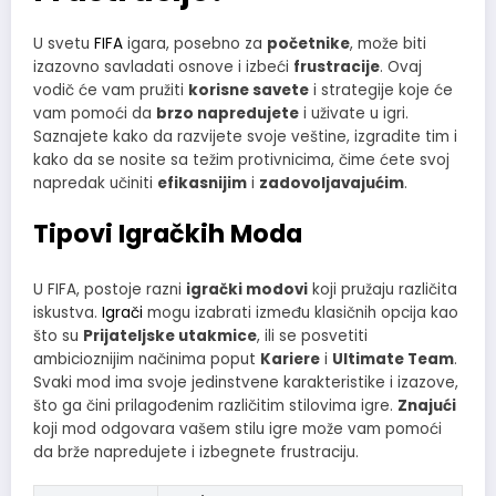
U svetu
FIFA
igara, posebno za
početnike
, može biti
izazovno savladati osnove i izbeći
frustracije
. Ovaj
vodič će vam pružiti
korisne savete
i strategije koje će
vam pomoći da
brzo napredujete
i uživate u igri.
Saznajete kako da razvijete svoje veštine, izgradite tim i
kako da se nosite sa težim protivnicima, čime ćete svoj
napredak učiniti
efikasnijim
i
zadovoljavajućim
.
Tipovi Igračkih Moda
U FIFA, postoje razni
igrački modovi
koji pružaju različita
iskustva.
Igrači
mogu izabrati između klasičnih opcija kao
što su
Prijateljske utakmice
, ili se posvetiti
ambicioznijim načinima poput
Kariere
i
Ultimate Team
.
Svaki mod ima svoje jedinstvene karakteristike i izazove,
što ga čini prilagođenim različitim stilovima igre.
Znajući
koji mod odgovara vašem stilu igre može vam pomoći
da brže napredujete i izbegnete frustraciju.