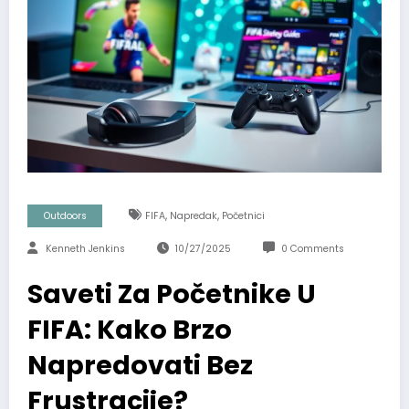
,
,
Outdoors
FIFA
Napredak
Početnici
Kenneth Jenkins
10/27/2025
0 Comments
Saveti Za Početnike U
FIFA: Kako Brzo
Napredovati Bez
Frustracije?