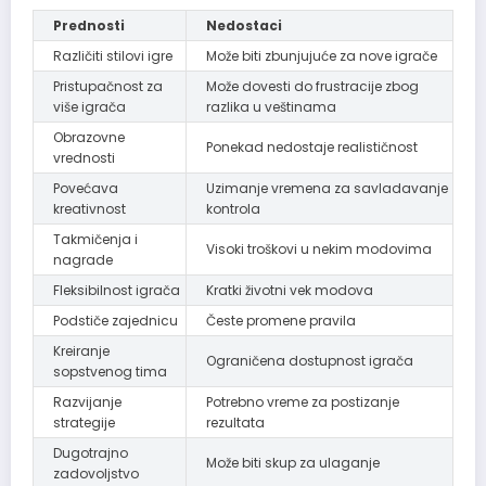
Prednosti
Nedostaci
Različiti stilovi igre
Može biti zbunjujuće za nove igrače
Pristupačnost za
Može dovesti do frustracije zbog
više igrača
razlika u veštinama
Obrazovne
Ponekad nedostaje realističnost
vrednosti
Povećava
Uzimanje vremena za savladavanje
kreativnost
kontrola
Takmičenja i
Visoki troškovi u nekim modovima
nagrade
Fleksibilnost igrača
Kratki životni vek modova
Podstiče zajednicu
Česte promene pravila
Kreiranje
Ograničena dostupnost igrača
sopstvenog tima
Razvijanje
Potrebno vreme za postizanje
strategije
rezultata
Dugotrajno
Može biti skup za ulaganje
zadovoljstvo