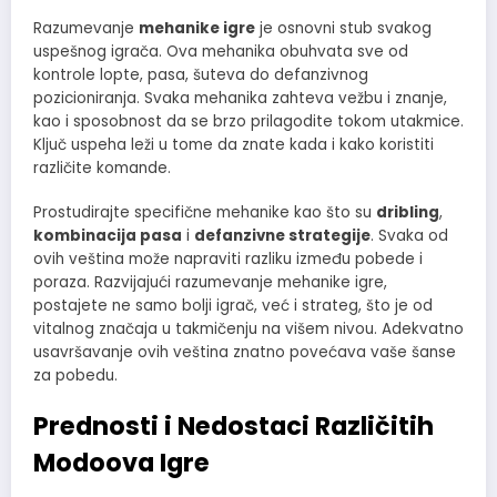
Razumevanje
mehanike igre
je osnovni stub svakog
uspešnog igrača. Ova mehanika obuhvata sve od
kontrole lopte, pasa, šuteva do defanzivnog
pozicioniranja. Svaka mehanika zahteva vežbu i znanje,
kao i sposobnost da se brzo prilagodite tokom utakmice.
Ključ uspeha leži u tome da znate kada i kako koristiti
različite komande.
Prostudirajte specifične mehanike kao što su
dribling
,
kombinacija pasa
i
defanzivne strategije
. Svaka od
ovih veština može napraviti razliku između pobede i
poraza. Razvijajući razumevanje mehanike igre,
postajete ne samo bolji igrač, već i strateg, što je od
vitalnog značaja u takmičenju na višem nivou. Adekvatno
usavršavanje ovih veština znatno povećava vaše šanse
za pobedu.
Prednosti i Nedostaci Različitih
Modoova Igre