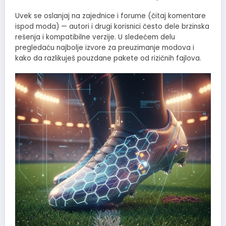
Uvek se oslanjaj na zajednice i forume (čitaj komentare
ispod moda) — autori i drugi korisnici često dele brzinska
rešenja i kompatibilne verzije. U sledećem delu
pregledaću najbolje izvore za preuzimanje modova i
kako da razlikuješ pouzdane pakete od rizičnih fajlova.