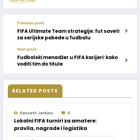
Previous post
FIFA Ultimate Team strategije: fut saveti
za serijske pobede u fudbalu
Next post
Fudbalski menadžer u FIFA karijeri: kako
voditi tim do titule
RELATED POSTS
Kenneth Jenkins
0
Lokalni FIFA turniri za amatere:
pravila, nagrade i logistika