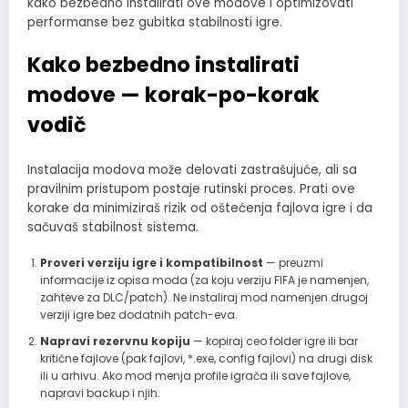
kako bezbedno instalirati ove modove i optimizovati
performanse bez gubitka stabilnosti igre.
Kako bezbedno instalirati
modove — korak-po-korak
vodič
Instalacija modova može delovati zastrašujuće, ali sa
pravilnim pristupom postaje rutinski proces. Prati ove
korake da minimiziraš rizik od oštećenja fajlova igre i da
sačuvaš stabilnost sistema.
Proveri verziju igre i kompatibilnost
— preuzmi
informacije iz opisa moda (za koju verziju FIFA je namenjen,
zahteve za DLC/patch). Ne instaliraj mod namenjen drugoj
verziji igre bez dodatnih patch-eva.
Napravi rezervnu kopiju
— kopiraj ceo folder igre ili bar
kritične fajlove (pak fajlovi, *.exe, config fajlovi) na drugi disk
ili u arhivu. Ako mod menja profile igrača ili save fajlove,
napravi backup i njih.