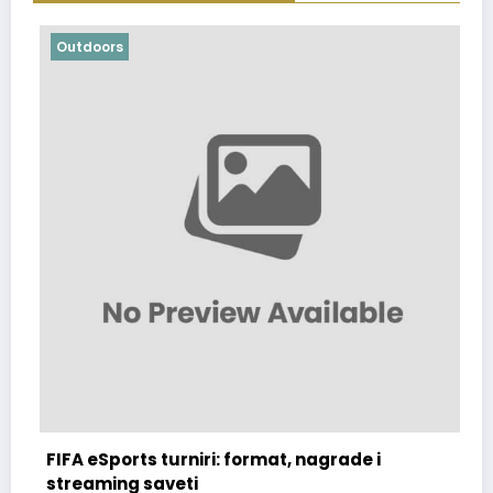
Outdoors
de i
Kako promovisati vaš FIFA turnir: savet
organizatore