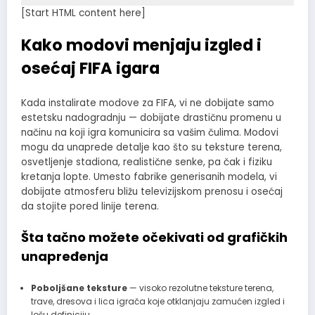
[Start HTML content here]
Kako modovi menjaju izgled i
osećaj
FIFA
igara
Kada instalirate modove za FIFA, vi ne dobijate samo
estetsku nadogradnju — dobijate drastičnu promenu u
načinu na koji igra komunicira sa vašim čulima. Modovi
mogu da unaprede detalje kao što su teksture terena,
osvetljenje stadiona, realistične senke, pa čak i fiziku
kretanja lopte. Umesto fabrike generisanih modela, vi
dobijate atmosferu bližu televizijskom prenosu i osećaj
da stojite pored linije terena.
Šta tačno možete očekivati od grafičkih
unapređenja
Poboljšane teksture
— visoko rezolutne teksture terena,
trave, dresova i lica igrača koje otklanjaju zamućen izgled i
lošu definiciju.