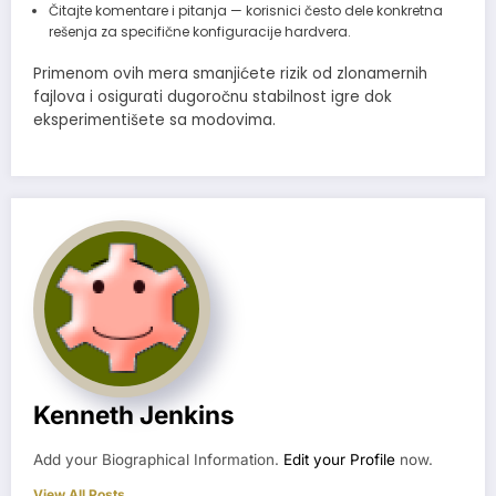
Čitajte komentare i pitanja — korisnici često dele konkretna
rešenja za specifične konfiguracije hardvera.
Primenom ovih mera smanjićete rizik od zlonamernih
fajlova i osigurati dugoročnu stabilnost igre dok
eksperimentišete sa modovima.
Kenneth Jenkins
Add your Biographical Information.
Edit your Profile
now.
View All Posts