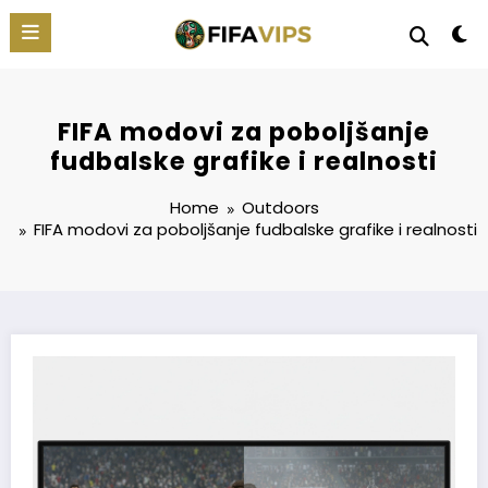
Skip
to
content
FIFA modovi za poboljšanje
fudbalske grafike i realnosti
Home
Outdoors
FIFA
modovi za poboljšanje fudbalske grafike i realnosti