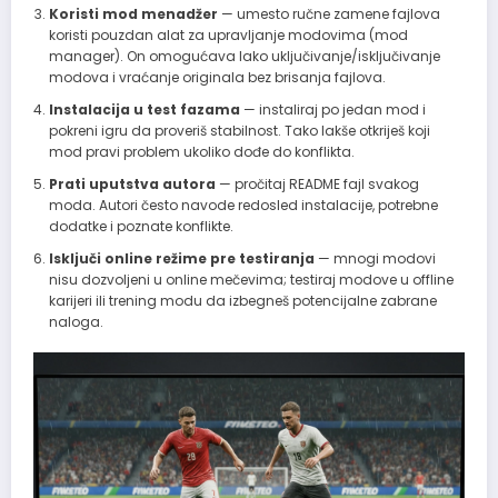
Koristi mod menadžer
— umesto ručne zamene fajlova
koristi pouzdan alat za upravljanje modovima (mod
manager). On omogućava lako uključivanje/isključivanje
modova i vraćanje originala bez brisanja fajlova.
Instalacija u test fazama
— instaliraj po jedan mod i
pokreni igru da proveriš stabilnost. Tako lakše otkriješ koji
mod pravi problem ukoliko dođe do konflikta.
Prati uputstva autora
— pročitaj README fajl svakog
moda. Autori često navode redosled instalacije, potrebne
dodatke i poznate konflikte.
Isključi online režime pre testiranja
— mnogi modovi
nisu dozvoljeni u online mečevima; testiraj modove u offline
karijeri ili trening modu da izbegneš potencijalne zabrane
naloga.