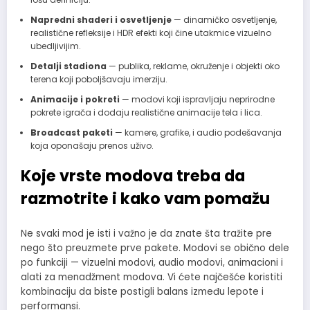
Napredni shaderi i osvetljenje
— dinamičko osvetljenje,
realistične refleksije i HDR efekti koji čine utakmice vizuelno
ubedljivijim.
Detalji stadiona
— publika, reklame, okruženje i objekti oko
terena koji poboljšavaju imerziju.
Animacije i pokreti
— modovi koji ispravljaju neprirodne
pokrete igrača i dodaju realistične animacije tela i lica.
Broadcast paketi
— kamere, grafike, i audio podešavanja
koja oponašaju prenos uživo.
Koje vrste modova treba da
razmotrite i kako vam pomažu
Ne svaki mod je isti i važno je da znate šta tražite pre
nego što preuzmete prve pakete. Modovi se obično dele
po funkciji — vizuelni modovi, audio modovi, animacioni i
alati za menadžment modova. Vi ćete najčešće koristiti
kombinaciju da biste postigli balans između lepote i
performansi.