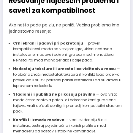
Rešavanje najčešćih problema i
saveti za kompatibilnost
Ako nešto pođe po zlu, ne paniči. Većina problema ima
jednostavno rešenje:
Crni ekrani i padovi pri pokretanju
— proveri
kompatibilnost moda sa verzijom igre, ukloni nedavno
instalovane modove i pokreni igru bez mod menadžera.
Reinstaliraj mod manager ako i dalje pada.
Nedostaju teksture ili umesto lica vidite sivu masu
—
to obično znači nedostatak tekstura ili konflikt load order-a;
proveri da li su svi potrebni paketi instalirani i da su aktivni u
ispravnom redosledu.
Stadioni ili publika ne prikazuju pravilno
— ova vrsta
moda često zahteva patch-e i određene konfiguracione
fajlove; vrati default config ili pronadji kompatibilni stadium
pack.
Konflikti između modova
— vodi evidenciju šta si
instalirao, testiraj pojedinačno i koristi profile u mod
menadžeru da sastaviš stabilne kombinacije.