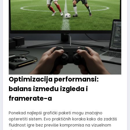
Optimizacija performansi:
balans između izgleda i
framerate-a
Ponekad najlepši grafički paketi mogu značajno
opteretiti sistem. Evo praktičnih koraka kako da zadržiš
fluidnost igre bez previše kompromisa na vizuelnom