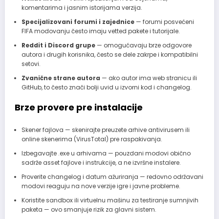
komentarima i jasnim istorijama verzija.
Specijalizovani forumi i zajednice
— forumi posvećeni
FIFA modovanju često imaju vetted pakete i tutorijale.
Reddit i Discord grupe
— omogućavaju brze odgovore
autora i drugih korisnika, često se dele zakrpe i kompatibilni
setovi.
Zvanične strane autora
— ako autor ima web stranicu ili
GitHub, to često znači bolji uvid u izvorni kod i changelog.
Brze provere pre instalacije
Skener fajlova — skenirajte preuzete arhive antivirusem ili
online skenerima (VirusTotal) pre raspakivanja.
Izbegavajte .exe u arhivama — pouzdani modovi obično
sadrže asset fajlove i instrukcije, a ne izvršne instalere.
Proverite changelog i datum ažuriranja — redovno održavani
modovi reaguju na nove verzije igre i javne probleme.
Koristite sandbox ili virtuelnu mašinu za testiranje sumnjivih
paketa — ovo smanjuje rizik za glavni sistem.