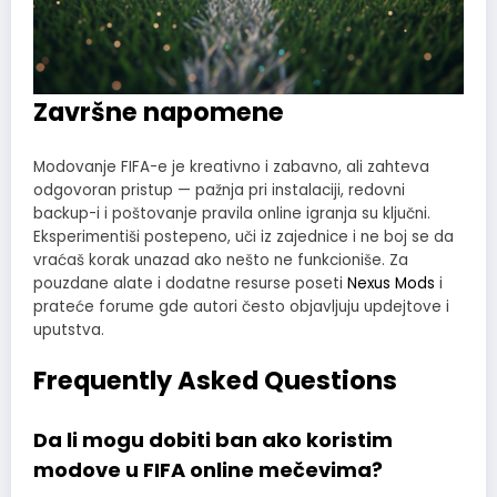
Završne napomene
Modovanje FIFA-e je kreativno i zabavno, ali zahteva
odgovoran pristup — pažnja pri instalaciji, redovni
backup-i i poštovanje pravila online igranja su ključni.
Eksperimentiši postepeno, uči iz zajednice i ne boj se da
vraćaš korak unazad ako nešto ne funkcioniše. Za
pouzdane alate i dodatne resurse poseti
Nexus Mods
i
prateće forume gde autori često objavljuju updejtove i
uputstva.
Frequently Asked Questions
Da li mogu dobiti ban ako koristim
modove u FIFA online mečevima?