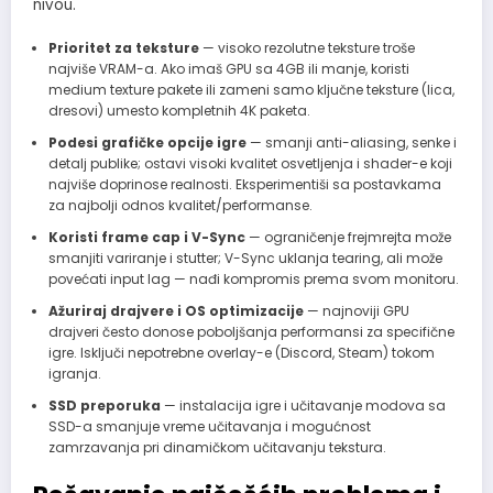
nivou.
Prioritet za teksture
— visoko rezolutne teksture troše
najviše VRAM-a. Ako imaš GPU sa 4GB ili manje, koristi
medium texture pakete ili zameni samo ključne teksture (lica,
dresovi) umesto kompletnih 4K paketa.
Podesi grafičke opcije igre
— smanji anti-aliasing, senke i
detalj publike; ostavi visoki kvalitet osvetljenja i shader-e koji
najviše doprinose realnosti. Eksperimentiši sa postavkama
za najbolji odnos kvalitet/performanse.
Koristi frame cap i V-Sync
— ograničenje frejmrejta može
smanjiti variranje i stutter; V-Sync uklanja tearing, ali može
povećati input lag — nađi kompromis prema svom monitoru.
Ažuriraj drajvere i OS optimizacije
— najnoviji GPU
drajveri često donose poboljšanja performansi za specifične
igre. Isključi nepotrebne overlay-e (Discord, Steam) tokom
igranja.
SSD preporuka
— instalacija igre i učitavanje modova sa
SSD-a smanjuje vreme učitavanja i mogućnost
zamrzavanja pri dinamičkom učitavanju tekstura.