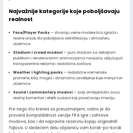
Najvažnije kategorije koje poboljšavaju
realnost
Face/Player Packs
— stvaraju verne modele lica igrača i
realne izraze, što poboljšava identifikaciju i atmosferu
utakmice.
Stadium i crowd modovi
— puni stadioni sa detaljnim
publikom i renderovanim animacijama navijača, uključujući
transparentne reklame i realistične zastave.
Weather i lighting packs
— realistične vremenske
promene, kiša, magla i dinamično osvetljenje koje menja ton
utakmice.
Sound i commentary modovi
— bolji ambijentalni zvuci,
realniji komentari i efekti sudara koji povećavaju imerziju.
Pre nego što kreneš sa preuzimanjem, važno je da
proveriš kompatibilnost verzije FIFA igre i zahteve
modova, kao i da napravite rezervnu kopiju originalnih
fajlova. U sledećem delu objasniću vam korak-po-korak