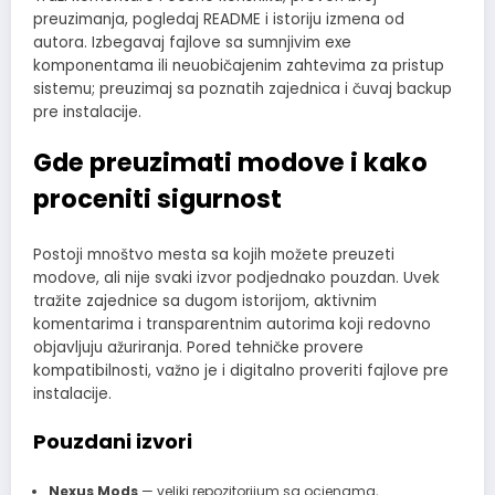
preuzimanja, pogledaj README i istoriju izmena od
autora. Izbegavaj fajlove sa sumnjivim exe
komponentama ili neuobičajenim zahtevima za pristup
sistemu; preuzimaj sa poznatih zajednica i čuvaj backup
pre instalacije.
Gde preuzimati modove i kako
proceniti sigurnost
Postoji mnoštvo mesta sa kojih možete preuzeti
modove, ali nije svaki izvor podjednako pouzdan. Uvek
tražite zajednice sa dugom istorijom, aktivnim
komentarima i transparentnim autorima koji redovno
objavljuju ažuriranja. Pored tehničke provere
kompatibilnosti, važno je i digitalno proveriti fajlove pre
instalacije.
Pouzdani izvori
Nexus Mods
— veliki repozitorijum sa ocjenama,