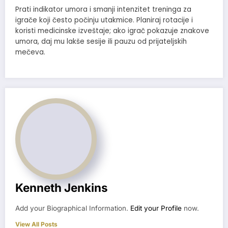
Prati indikator umora i smanji intenzitet treninga za
igrače koji često počinju utakmice. Planiraj rotacije i
koristi medicinske izveštaje; ako igrač pokazuje znakove
umora, daj mu lakše sesije ili pauzu od prijateljskih
mečeva.
Kenneth Jenkins
Add your Biographical Information.
Edit your Profile
now.
View All Posts