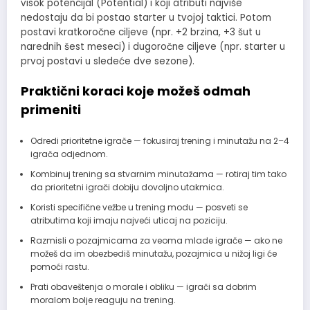
visok potencijal (Potential) i koji atributi najviše
nedostaju da bi postao starter u tvojoj taktici. Potom
postavi kratkoročne ciljeve (npr. +2 brzina, +3 šut u
narednih šest meseci) i dugoročne ciljeve (npr. starter u
prvoj postavi u sledeće dve sezone).
Praktični koraci koje možeš odmah
primeniti
Odredi prioritetne igrače — fokusiraj trening i minutažu na 2–4
igrača odjednom.
Kombinuj trening sa stvarnim minutažama — rotiraj tim tako
da prioritetni igrači dobiju dovoljno utakmica.
Koristi specifične vežbe u trening modu — posveti se
atributima koji imaju najveći uticaj na poziciju.
Razmisli o pozajmicama za veoma mlade igrače — ako ne
možeš da im obezbediš minutažu, pozajmica u nižoj ligi će
pomoći rastu.
Prati obaveštenja o morale i obliku — igrači sa dobrim
moralom bolje reaguju na trening.