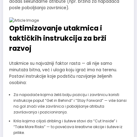
dodaš sekundarne atribute (npr. brzina za napadača
posle poboljšanja završnice).
Optimizovanje utakmica i
taktičkih instrukcija za brži
razvoj
Utakmice su najvažniji faktor rasta — ali nije samo
minutaža bitna, već i uloga koju igrač ima na terenu.
Postavi instrukcije koje podstiču razvijanje željenih
osobina:
Za napadače kojima želiš bolju poziciju i završnicu koristi
instrukcije poput “Get in Behind” i “Stay Forward” — više šansi
na gol znači više završnica i poboljšanje atributa
završavanja i pozicioniranja.
Krila kojima ciljaš dribling i šuteve stavi da “Cut Inside” i
“Take More Risks” — to povećava kreativne akcije i šuteve iz
prilike.