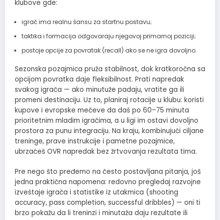
klubove gde:
igrač ima realnu šansu za startnu postavu;
taktika i formacija odgovaraju njegovoj primarnoj poziciji;
postoje opcije za povratak (recall) ako se ne igra dovoljno.
Sezonska pozajmica pruža stabilnost, dok kratkoročna sa
opcijom povratka daje fleksibilnost. Prati napredak
svakog igrača — ako minutuže padaju, vratite ga ili
promeni destinaciju. Uz to, planiraj rotacije u klubu: koristi
kupove i evropske mečeve da daš po 60–75 minuta
prioritetnim mladim igračima, a u ligi im ostavi dovoljno
prostora za punu integraciju. Na kraju, kombinujući ciljane
treninge, prave instrukcije i pametne pozajmice,
ubrzaćeš OVR napredak bez žrtvovanja rezultata tima.
Pre nego što pređemo na često postavljana pitanja, još
jedna praktična napomena: redovno pregledaj razvojne
izveštaje igrača i statistike iz utakmica (shooting
accuracy, pass completion, successful dribbles) — oni ti
brzo pokažu da li treninzi i minutaža daju rezultate ili