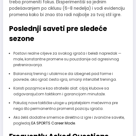
treba promeniti fokus. Eksperimentiši sa jednim
podešavanjem po ciklusu (6–8 nedelja) i vodi evidenciju
promena kako bi znao šta radi najbolje za tvoj stil igre.
Poslednji saveti pre sledeće
sezone
Postavi realne ciljeve za svakog igrača i beleži napredak —
male, konstantne promene su pouzdanije od agresivnog
pretreniravanja.
Balansiraj trening i utakmice da izbegneš pad forme i
povrede; ako igrač često igra, smanji intenzitet treninga.
Koristi pozajmice kao strateški alat: ciljaj klubove sa
odgovarajućom taktikom i garancijom minutaže.
Pokušaj nove taktičke uloge u prijateljskim mečevima pre
nego što permanentno promeniš poziciju igrača.
Ako želiš dodatne smernice direktno iz igre i zvanične savete,
pogledaj
EA SPORTS Career Mode
.