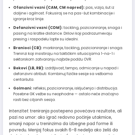
Ofanzivni vezni (CAM, CM napred):
pas, vizija, šut iz
daljine i agilnost. Fokusiraj se na pas-šut kombinacije i
igranje kroz linije.
Defanzivni vezni (CDM):
tackling, pozicioniranje, snaga i
pasing na kratke distance. Drilovi koji podrazumevaju
presing i raspodelu lopte su idealni.
Branioci (CB):
markiranje, tackling, pozicioniranje i snaga.
Treninzi koji insistiraju na taktičkim situacijama 1-na-1 i
sektorskom zatvaranju najbrže podižu OVR.
Bekovi (LB, RB):
izdržljivost, tempo, odmicanje u napad i
defanzivni atributi. Kombinuj fizičke sesije sa vežbama
centaršuta.
Golmani:
refleksi, pozicioniranje, isključenja i distribucija.
Posebne GK vežbe su neophodne — ostalo neće značajno
rasti bez ciljanih sesija.
Intenzitet treniranja postepeno povećava rezultate, ali
pazi na umor: ako igrač redovno počinje utakmice,
smanji napor u treninzima da izbegne pad forme ili
povredu. Menjaj fokus svakih 6–8 nedelja ako želiš da