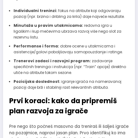
Individualni treninzi:
fokus na atribute koji odgovaraju
poziciji (npr. brzina i dribling za krila) daje najveće rezultate.
Minutaža u pravim utakmicama:
redovna igra u
ligaškim i kup mečevima ubrzava razvoj više nego slot za
rezervnu listu.
Performanse i forma:
dobre ocene u utakmicama i
asistencije/golovi poboljšavaju samopouzdanje i ratinge.
Trenerovi zadaci i razvojni program:
zadavanje
specifičnih treninga i instrukcija (npr. “Train” opcije) direktno
utiče na atribute tokom sezone.
Pozicijska doslednost:
igranje igrača na nameravanoj
poziciji daje brži i stabilniji rast relevantnih atributa.
Prvi koraci: kako da pripremiš
plan razvoja za igrače
Pre nego što počneš masovno da treniraš ili šalješ igrače
na pozajmice, napravi jasan plan. Prvo identifikuj ko ima