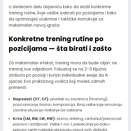
U sledećem delu objasniću kako da složiš konkretne
trening rutine, koje vežbe izabrati po pozicijama i kako
da optimizuješ utakmice i taktičke instrukcije za
maksimalan razvoj igrača.
Konkretne trening rutine po
pozicijama — šta birati i zašto
Za maksimalan efekat, trening mora da bude ciljan: ne
treniraj sve odjednom. Fokusiraj se na 2–3 ključna
atributa po poziciji i koristi individualne sesije da ih
ojačaš. Evo praktičnog vodiča koji možeš odmah
primeniti:
Napadači (ST, CF):
prioriteti su završnica (finishing),
pozicioniranje, brzina i kompozicija. Biraj vežbe koje simuliraju
završne situacije i kretanje iza odbrane.
Krila (LM, RM, LW, RW):
brzina, dribling, centaršut/preciznost
pasova i izdržljivost. Vežbe 1-na-1, presecanje po boku i
precizni centri najbolje ubrzavaju razvoj ovih atributa.