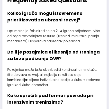
Frequently Asked Questions
Koliko igrača mogu istovremeno
prioritizovati za ubrzani razvoj?
Optimalno je fokusirati se na 2–4 igrača odjednom. Više
od toga razvodnjava resurse (treninzi, minutaža, pažnja
menadžera) i usporava napredak pojedinca.
Da li je pozajmica efikasnija od treninga
za brzo podizanje OVR?
Pozajmica može brže obezbediti kontinualnu minutažu,
što ubrzava razvoj, ali najbolje rezultate daje
kombinacija
: ciljane individualne sesije u klubu + redovna
igra kod kluba domaćina.
Kako sprečiti pad forme i povrede pri
intenzivnim treninzima?